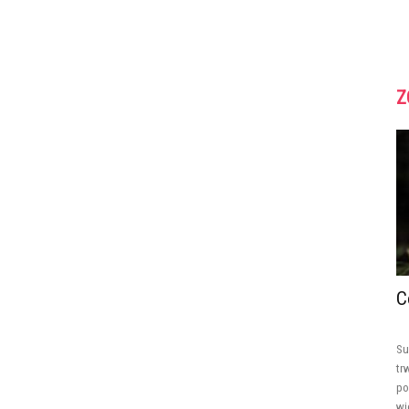
Z
C
Su
tr
po
wi