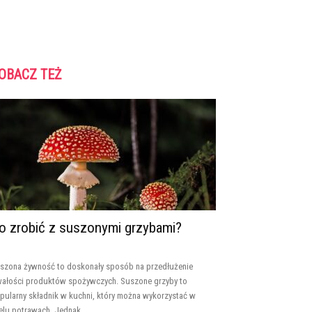
OBACZ TEŻ
o zrobić z suszonymi grzybami?
szona żywność to doskonały sposób na przedłużenie
wałości produktów spożywczych. Suszone grzyby to
pularny składnik w kuchni, który można wykorzystać w
elu potrawach. Jednak...