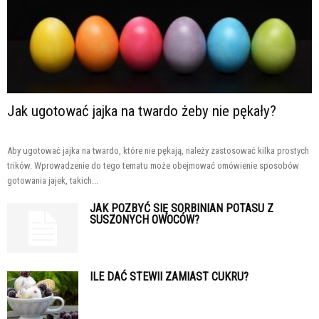
Jak ugotować jajka na twardo żeby nie pękały?
Aby ugotować jajka na twardo, które nie pękają, należy zastosować kilka prostych
trików. Wprowadzenie do tego tematu może obejmować omówienie sposobów
gotowania jajek, takich...
JAK POZBYĆ SIĘ SORBINIAN POTASU Z
SUSZONYCH OWOCÓW?
ILE DAĆ STEWII ZAMIAST CUKRU?