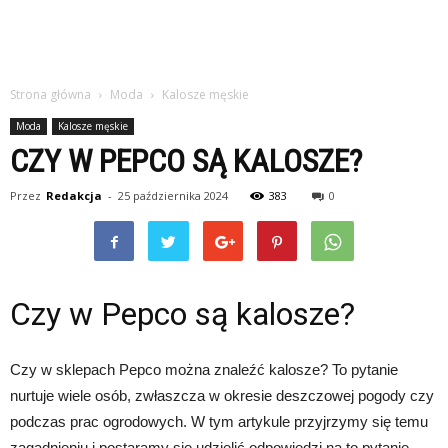
Strona główna
Moda
Kalosze męskie
Moda
Kalosze męskie
CZY W PEPCO SĄ KALOSZE?
Przez
Redakcja
-
25 października 2024
383
0
Czy w Pepco są kalosze?
Czy w sklepach Pepco można znaleźć kalosze? To pytanie
nurtuje wiele osób, zwłaszcza w okresie deszczowej pogody czy
podczas prac ogrodowych. W tym artykule przyjrzymy się temu
zagadnieniu i postaramy się udzielić odpowiedzi na to pytanie.