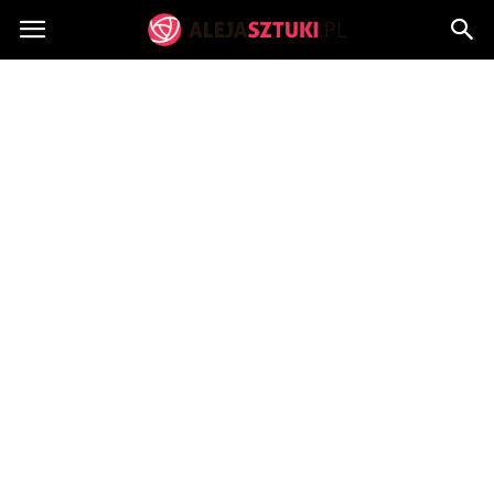
AlejaSztuki.pl