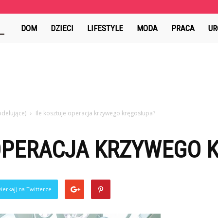
AlejaSztuki.pl
DOM
DZIECI
LIFESTYLE
MODA
PRACA
UR
delujące)
Ile kosztuje operacja krzywego kręgosłupa?
 OPERACJA KRZYWEGO 
ierkaj) na Twitterze