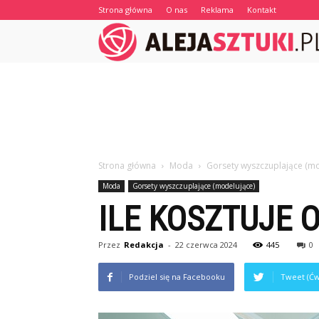
Strona główna
O nas
Reklama
Kontakt
Strona główna
Moda
Gorsety wyszczuplające (mo
Moda
Gorsety wyszczuplające (modelujące)
ILE KOSZTUJE
Przez
Redakcja
-
22 czerwca 2024
445
0
Podziel się na Facebooku
Tweet (Ćw