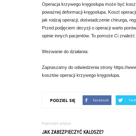
Operacja krzywego kręgosłupa może być koszt
poważnej deformacji kręgosłupa. Koszt operacji
jak rodzaj operacji, doświadczenie chirurga, r
Przed podjęciem decyzji o operacji warto poró
opinie innych pacjentów. To pomoże Ci znaleźć 
Wezwanie do działania:
Zapraszamy do odwiedzenia strony https://www.
kosztów operacji krzywego kręgosłupa.
PODZIEL SIĘ
Facebook
Twit
Poprzedni artykuł
JAK ZABEZPIECZYĆ KALOSZE?