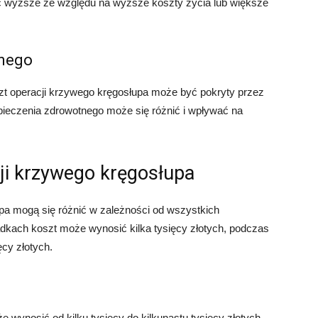
ć wyższe ze względu na wyższe koszty życia lub większe
tnego
zt operacji krzywego kręgosłupa może być pokryty przez
pieczenia zdrowotnego może się różnić i wpływać na
cji krzywego kręgosłupa
pa mogą się różnić w zależności od wszystkich
kach koszt może wynosić kilka tysięcy złotych, podczas
cy złotych.
 wynosić od kilku tysięcy do kilkunastu tysięcy złotych.