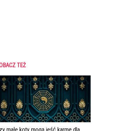
OBACZ TEŻ
zy małe koty mogą jeść karmę dla