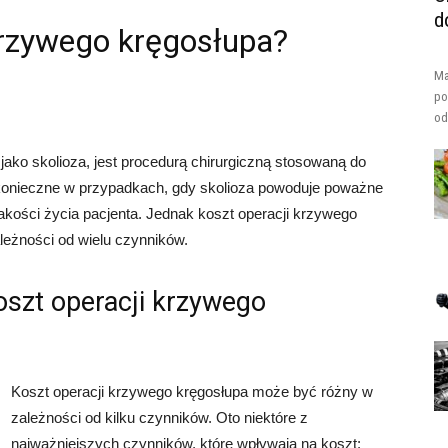
d
 krzywego kręgosłupa?
Ma
po
od
ako skolioza, jest procedurą chirurgiczną stosowaną do
o konieczne w przypadkach, gdy skolioza powoduje poważne
kości życia pacjenta. Jednak koszt operacji krzywego
leżności od wielu czynników.
oszt operacji krzywego
Koszt operacji krzywego kręgosłupa może być różny w
zależności od kilku czynników. Oto niektóre z
najważniejszych czynników, które wpływają na koszt: