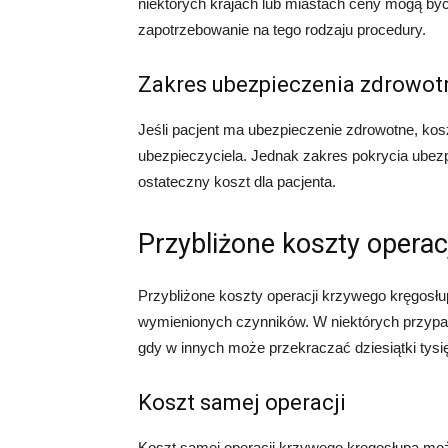
niektórych krajach lub miastach ceny mogą by
zapotrzebowanie na tego rodzaju procedury.
Zakres ubezpieczenia zdrowo
Jeśli pacjent ma ubezpieczenie zdrowotne, kos
ubezpieczyciela. Jednak zakres pokrycia ubez
ostateczny koszt dla pacjenta.
Przybliżone koszty opera
Przybliżone koszty operacji krzywego kręgosłu
wymienionych czynników. W niektórych przypad
gdy w innych może przekraczać dziesiątki tysię
Koszt samej operacji
Koszt samej operacji krzywego kręgosłupa może