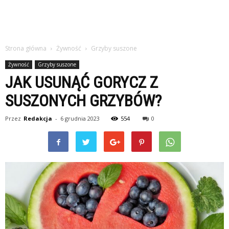
Strona główna
Żywność
Grzyby suszone
Żywność
Grzyby suszone
JAK USUNĄĆ GORYCZ Z
SUSZONYCH GRZYBÓW?
Przez
Redakcja
-
6 grudnia 2023
554
0