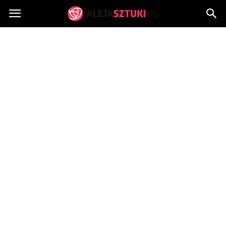
AlejaSztuki.pl