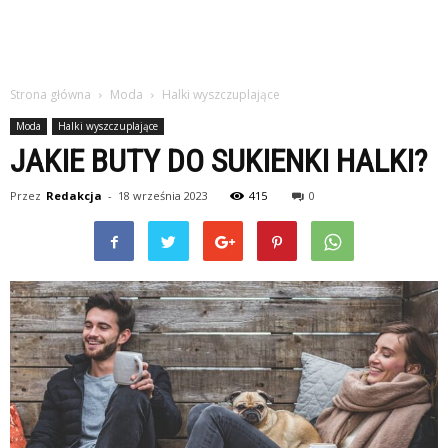
Strona główna
Moda
Halki wyszczuplające
Moda
Halki wyszczuplające
JAKIE BUTY DO SUKIENKI HALKI?
Przez
Redakcja
-
18 września 2023
415
0