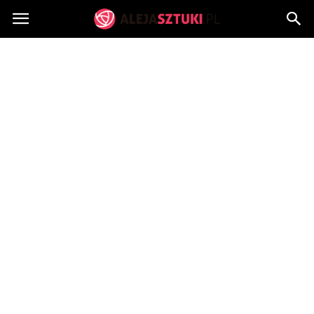
AlejaSztuki.pl