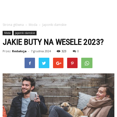
Strona główna
Moda
Japonki damskie
Moda
Japonki damskie
JAKIE BUTY NA WESELE 2023?
Przez
Redakcja
-
7 grudnia 2024
323
0