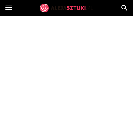
AlejaSztuki.pl