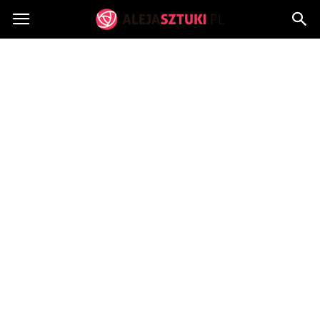
AlejaSztuki.pl