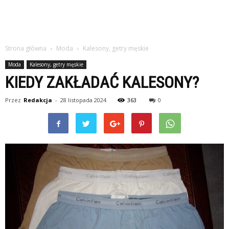
Strona główna
Moda
Kalesony, getry męskie
Moda
Kalesony, getry męskie
KIEDY ZAKŁADAĆ KALESONY?
Przez
Redakcja
-
28 listopada 2024
363
0