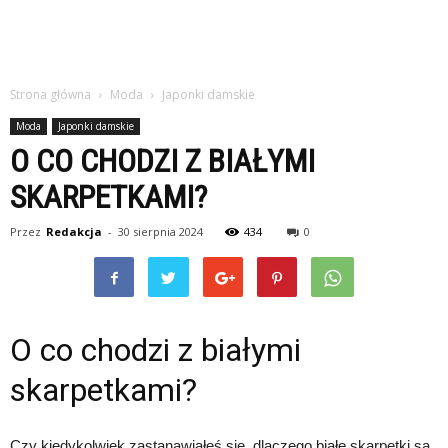
Strona główna
Moda
Japonki damskie
Moda
Japonki damskie
O CO CHODZI Z BIAŁYMI
SKARPETKAMI?
Przez
Redakcja
-
30 sierpnia 2024
434
0
O co chodzi z białymi
skarpetkami?
Czy kiedykolwiek zastanawiałeś się, dlaczego białe skarpetki są