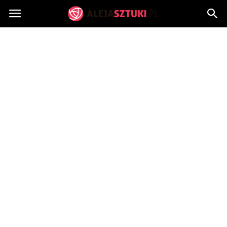
AlejaSztuki.pl