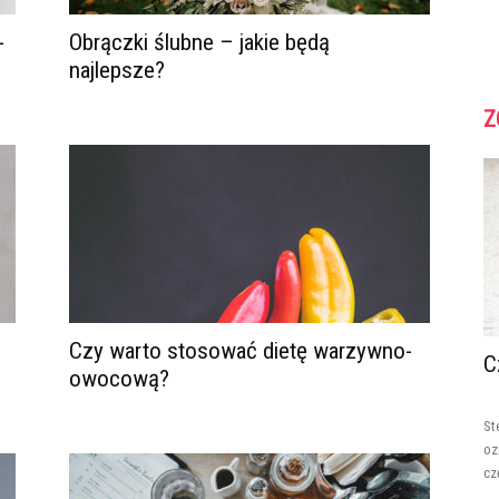
-
Obrączki ślubne – jakie będą
najlepsze?
Z
Czy warto stosować dietę warzywno-
C
owocową?
St
oz
cz